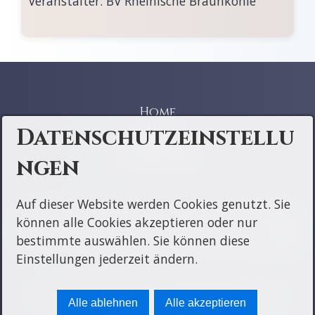
Veranstalter:
BV Rheinische Braunkohle
Home
Kontakt
Datenschutzeinstellu
Impressum
ngen
Datenschutz
Auf dieser Website werden Cookies genutzt. Sie
können alle Cookies akzeptieren oder nur
bestimmte auswählen. Sie können diese
Einstellungen jederzeit ändern.
© 2026 RDB BV Rheinische Braunkohle
Alle ablehnen
Alle akzeptieren